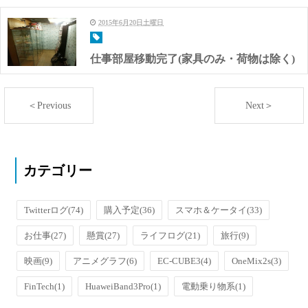
2015年6月20日土曜日
仕事部屋移動完了(家具のみ・荷物は除く)
＜Previous
Next＞
カテゴリー
Twitterログ
(74)
購入予定
(36)
スマホ＆ケータイ
(33)
お仕事
(27)
懸賞
(27)
ライフログ
(21)
旅行
(9)
映画
(9)
アニメグラフ
(6)
EC-CUBE3
(4)
OneMix2s
(3)
FinTech
(1)
HuaweiBand3Pro
(1)
電動乗り物系
(1)