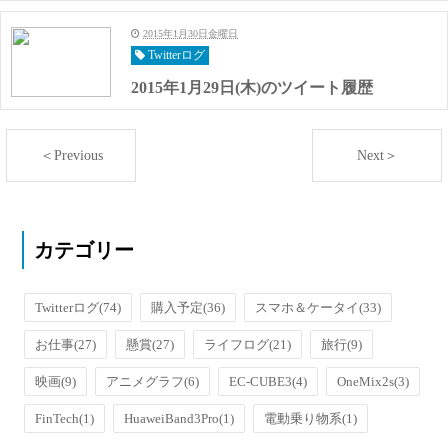
2015年1月30日金曜日
Twitterログ
2015年1月29日(木)のツイート履歴
＜Previous
Next＞
カテゴリー
Twitterログ
(74)
購入予定
(36)
スマホ＆ケータイ
(33)
お仕事
(27)
懸賞
(27)
ライフログ
(21)
旅行
(9)
映画
(9)
アニメグラフ
(6)
EC-CUBE3
(4)
OneMix2s
(3)
FinTech
(1)
HuaweiBand3Pro
(1)
電動乗り物系
(1)