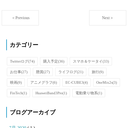
＜Previous
Next＞
カテゴリー
Twitterログ
(74)
購入予定
(36)
スマホ＆ケータイ
(33)
お仕事
(27)
懸賞
(27)
ライフログ
(21)
旅行
(9)
映画
(9)
アニメグラフ
(6)
EC-CUBE3
(4)
OneMix2s
(3)
FinTech
(1)
HuaweiBand3Pro
(1)
電動乗り物系
(1)
ブログアーカイブ
7月 2020
( 1 )