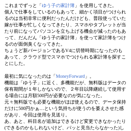
これまでずっと「
ゆう子の家計簿
」を使用してきた。
個人で仕事をしているのもあって、細かく項目がつけられ
るのは当初非常に便利だったんだけども、普段使っていた
嫁が仕事が忙しくなってきたり、スマホやタブレットが当
たり前になってパソコンを立ち上げる機会が減ったのもあ
って、だんだん「ゆう子の家計簿」を使って家計簿をつけ
るのが面倒臭くなってきた。
ちょうど新バージョンであるV4に切替時期になったのも
あって、クラウド型でスマホでつけられる家計簿を探すこ
とにした。
最初に気になったのは「
MoneyForward
」。
機能は「ゆう子」に近く、多機能だが、無料版はデータの
保有期間が１年しかないので、２年目以降継続して使用す
る場合には月額500円が必要なのが気になった。
元々無料版でも必要な機能がほぼ使えるので、データ保持
だけに500円かぁ…という気持ちが使うのを萎えさせた感
があり、今回は使用を見送り。
あ、あと、科目名が追加はできるけど変更できなかったり
(できるのかもしれないけど、パッと見当たらなかった)し