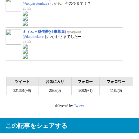
@akiyasutouhuya
しかも、今の今まで！？
23:55
ミィム＝魅依夢(仕事募集)
@happylab
@daruittekore
おつかれさまでしたー
23:55
ツイート
お気に入り
フォロー
フォロワー
221361(+9)
2633(0)
2002(+1)
1182(0)
delivered by
Twieve
この記事をシェアする