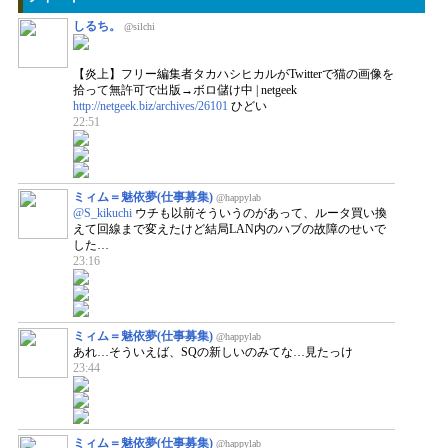
しるち。
@silchi
【炎上】フリー編集者タカハシヒカルがTwitterで猫の画像を
拾って無許可で出版→ボロ儲け中 | netgeek
http://netgeek.biz/archives/26101
ひどい
22:51
ミィム＝魅依夢(仕事募集)
@happylab
@S_kikuchi
ウチも以前そういうのがあって、ルータ買い換
えて回線まで変えたけど結局LAN内のハブの故障のせいで
した…
23:16
ミィム＝魅依夢(仕事募集)
@happylab
あれ…そういえば、SQの新しいのみてな…見たっけ
23:44
ミィム＝魅依夢(仕事募集)
@happylab