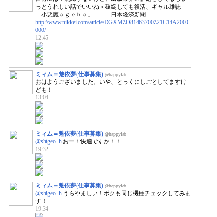
っとうれしい話でいいね＞破綻しても復活、ギャル雑誌
「小悪魔ａｇｅｈａ」 ：日本経済新聞
http://www.nikkei.com/article/DGXMZO81463700Z21C14A2000
000/
12:45
ミィム＝魅依夢(仕事募集)
@happylab
おはようございました。いや、とっくにしごとしてますけ
ども！
13:04
ミィム＝魅依夢(仕事募集)
@happylab
@shigeo_h
おー！快適ですか！！
19:32
ミィム＝魅依夢(仕事募集)
@happylab
@shigeo_h
うらやましい！ボクも同じ機種チェックしてみま
す！
19:34