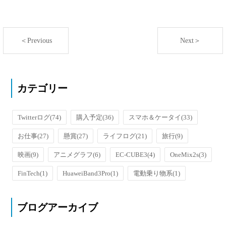
＜Previous
Next＞
カテゴリー
Twitterログ
(74)
購入予定
(36)
スマホ＆ケータイ
(33)
お仕事
(27)
懸賞
(27)
ライフログ
(21)
旅行
(9)
映画
(9)
アニメグラフ
(6)
EC-CUBE3
(4)
OneMix2s
(3)
FinTech
(1)
HuaweiBand3Pro
(1)
電動乗り物系
(1)
ブログアーカイブ