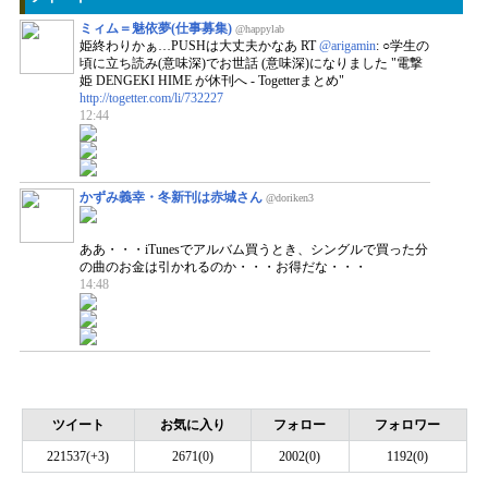
ミィム＝魅依夢(仕事募集)
@happylab
姫終わりかぁ…PUSHは大丈夫かなあ RT
@arigamin
: ○学生の
頃に立ち読み(意味深)でお世話 (意味深)になりました "電撃
姫 DENGEKI HIME が休刊へ - Togetterまとめ"
http://togetter.com/li/732227
12:44
かずみ義幸・冬新刊は赤城さん
@doriken3
ああ・・・iTunesでアルバム買うとき、シングルで買った分
の曲のお金は引かれるのか・・・お得だな・・・
14:48
ツイート
お気に入り
フォロー
フォロワー
221537(+3)
2671(0)
2002(0)
1192(0)